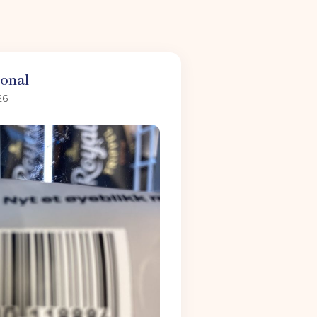
ional
26