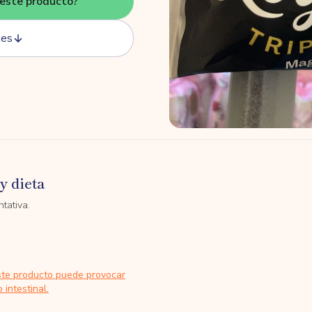
este producto?
tes
y dieta
tativa.
ste producto puede provocar
 intestinal.