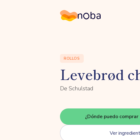
Noba
ROLLOS
Levebrød ch
De Schulstad
¿Dónde puedo comprar 
Ver ingredien