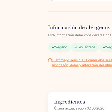
Información de alérgenos 
Esta información debe considerarse orien
Vegano
Sin lácteos
Veg
¿Estómago sensible? Comprueba si e
hinchazón, dolor y alteración del ritmo
Ingredientes
Última actualización 02.06.2026