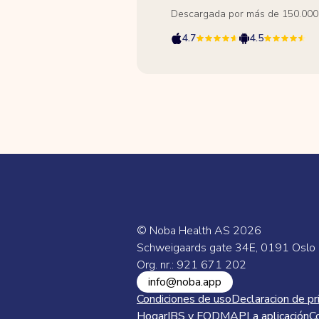
Descargada por más de 150.000
4.7
4.5
© Noba Health AS
2026
Schweigaards gate 34E, 0191 Oslo
Org. nr.: 921 671 202
info@noba.app
Condiciones de uso
Declaracion de pr
Hogar
IBS y FODMAP
La aplicación
C