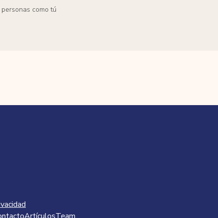
 personas como tú
ivacidad
ontacto
Artículos
Team