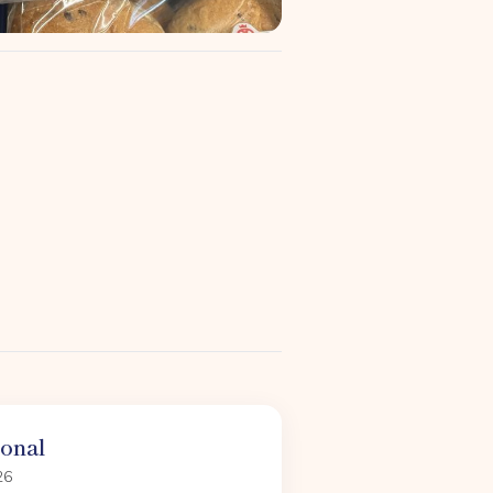
ional
26