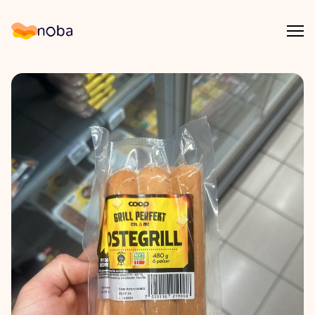
Åpn
Noba