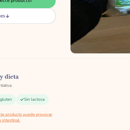
este producto?
tes
y dieta
tativa.
 gluten
Sin lactosa
ste producto puede provocar
 intestinal.