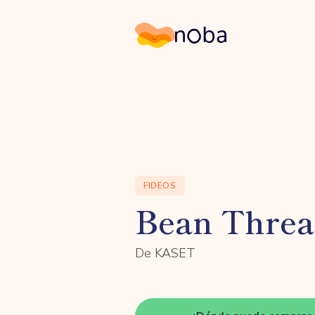
Noba
FIDEOS
Bean Thre
De KASET