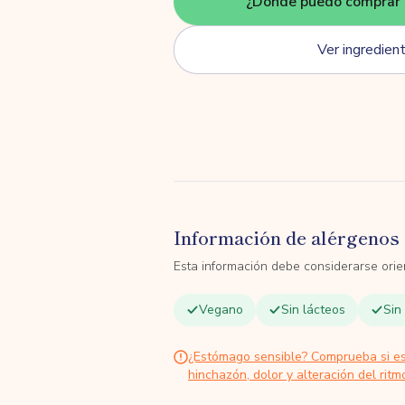
¿Dónde puedo comprar 
Ver ingredien
Información de alérgenos 
Esta información debe considerarse orien
Vegano
Sin lácteos
Sin
¿Estómago sensible? Comprueba si e
hinchazón, dolor y alteración del ritmo