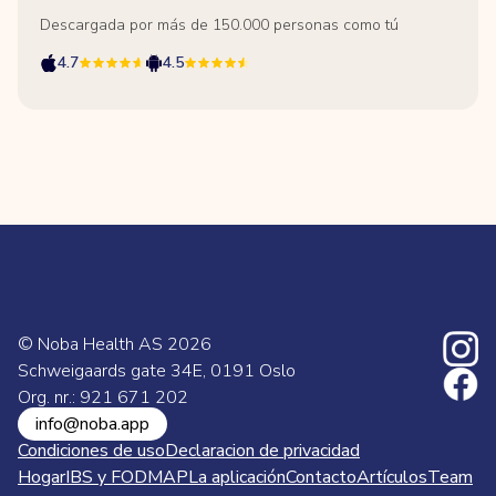
Descargada por más de 150.000 personas como tú
4.7
4.5
© Noba Health AS
2026
Schweigaards gate 34E, 0191 Oslo
Org. nr.: 921 671 202
info@noba.app
Condiciones de uso
Declaracion de privacidad
Hogar
IBS y FODMAP
La aplicación
Contacto
Artículos
Team