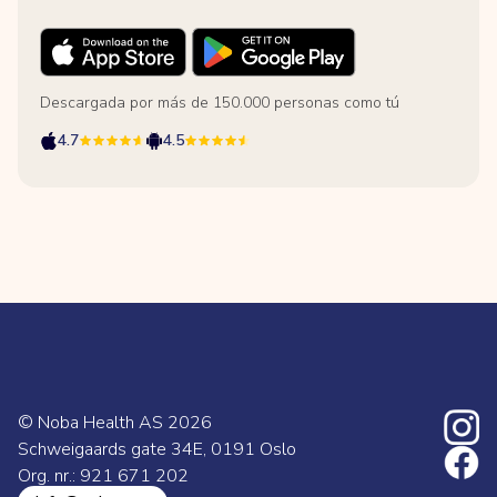
Descargada por más de 150.000 personas como tú
4.7
4.5
© Noba Health AS
2026
Schweigaards gate 34E, 0191 Oslo
Org. nr.: 921 671 202