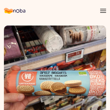
Åpn
Noba