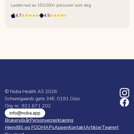
Lastet ned av 150,000+ personer som deg
4.7
4.5
© Noba Health AS
2026
Schweigaards gate 34E, 0191 Oslo
Org. nr.: 921 671 202
info@noba.app
Brukervilkår
Personvernerklæring
Hjem
IBS og FODMAPs
Appen
Kontakt
Artikler
Teamet