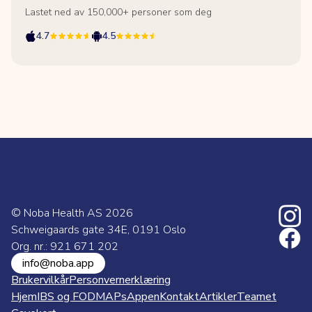
Lastet ned av 150,000+ personer som deg
4.7
4.5
© Noba Health AS
2026
Schweigaards gate 34E, 0191 Oslo
Org. nr.: 921 671 202
info@noba.app
Brukervilkår
Personvernerklæring
Hjem
IBS og FODMAPs
Appen
Kontakt
Artikler
Teamet