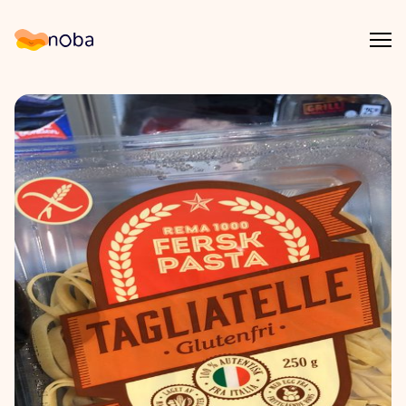
Åpn
Noba