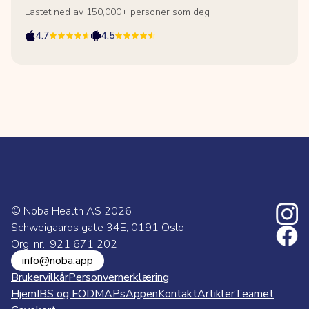
Lastet ned av 150,000+ personer som deg
4.7
4.5
© Noba Health AS
2026
Schweigaards gate 34E, 0191 Oslo
Org. nr.: 921 671 202
info@noba.app
Brukervilkår
Personvernerklæring
Hjem
IBS og FODMAPs
Appen
Kontakt
Artikler
Teamet