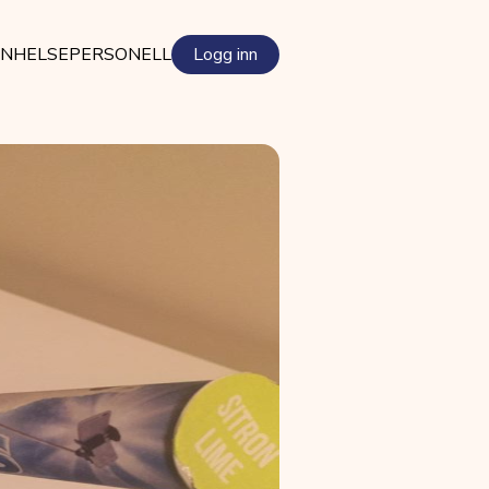
EN
HELSEPERSONELL
Logg inn