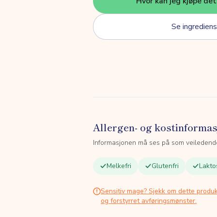
Hvor kan jeg kjøpe de
Se ingrediens
Allergen- og kostinforma
Informasjonen må ses på som veiledend
Melkefri
Glutenfri
Lakto
Sensitiv mage? Sjekk om dette produk
og forstyrret avføringsmønster.