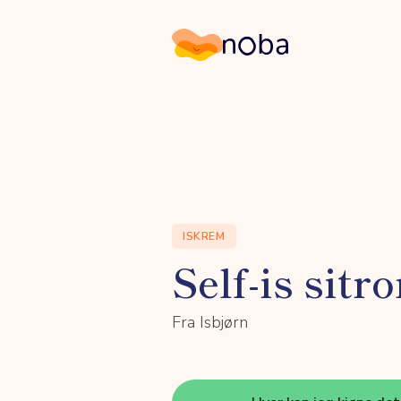
Noba
ISKREM
Self-is sitr
Fra Isbjørn