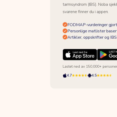
tarmsyndrom (IBS). Noba sjekk
svarene finner du i appen.
FODMAP-vurderinger gjort
Personlige matlister baser
Artikler, oppskrifter og I
Lastet ned av 150,000+ persone
4.7
4.5