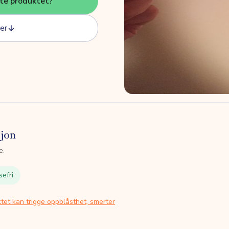
tte produktet?
er
sjon
e.
sefri
tet kan trigge oppblåsthet, smerter