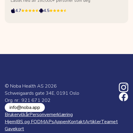
Lastet ned av 150,000+ personer som deg
4.7
4.5
© Noba Health AS
2026
Schweigaards gate 34E, 0191 Oslo
Org. nr.: 921 671 202
info@noba.app
Brukervilkår
Personvernerklæring
Hjem
IBS og FODMAPs
Appen
Kontakt
Artikler
Teamet
Gavekort