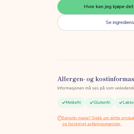
Hvor kan jeg kjøpe de
Se ingrediens
Allergen- og kostinforma
Informasjonen må ses på som veiledend
Melkefri
Glutenfri
Lakto
Sensitiv mage? Sjekk om dette produk
og forstyrret avføringsmønster.