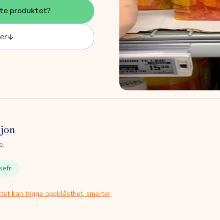
tte produktet?
er
sjon
e.
sefri
tet kan trigge oppblåsthet, smerter