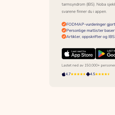
tarmsyndrom (IBS). Noba sjekk
svarene finner du i appen.
FODMAP-vurderinger gjort
Personlige matlister baser
Artikler, oppskrifter og I
Lastet ned av 150,000+ persone
4.7
4.5