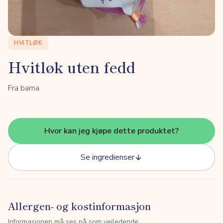
HVITLØK
Hvitløk uten fedd
Fra bama
Hvor kan jeg kjøpe dette produktet?
Se ingredienser
Allergen- og kostinformasjon
Informasjonen må ses på som veiledende.