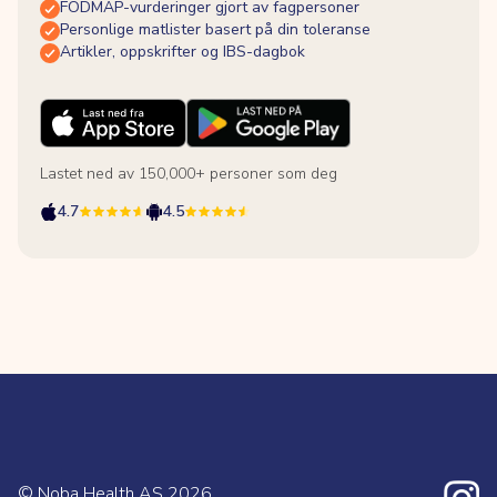
FODMAP-vurderinger gjort av fagpersoner
Personlige matlister basert på din toleranse
Artikler, oppskrifter og IBS-dagbok
Lastet ned av 150,000+ personer som deg
4.7
4.5
© Noba Health AS
2026