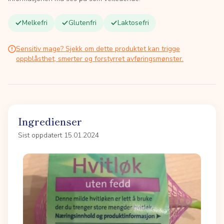
Melkefri
Glutenfri
Laktosefri
Sensitiv mage? Sjekk om dette produktet kan trigge
oppblåsthet, smerter og forstyrret avføringsmønster.
Ingredienser
Sist oppdatert 15.01.2024