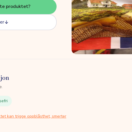
tte produktet?
er
sjon
e.
sefri
tet kan trigge oppblåsthet, smerter