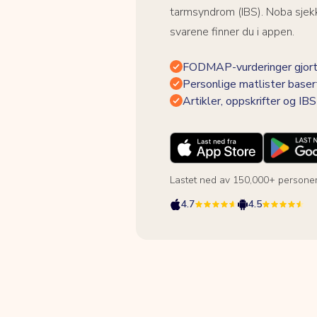
tarmsyndrom (IBS). Noba sjekk
svarene finner du i appen.
FODMAP-vurderinger gjort
Personlige matlister baser
Artikler, oppskrifter og I
Lastet ned av 150,000+ persone
4.7
4.5