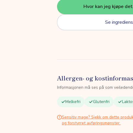
Hvor kan jeg kjøpe de
Se ingrediens
Allergen- og kostinforma
Informasjonen må ses på som veiledend
Melkefri
Glutenfri
Lakto
Sensitiv mage? Sjekk om dette produk
og forstyrret avføringsmønster.