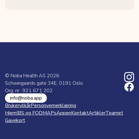
© Noba Health AS
2026
Schweigaards gate 34E, 0191 Oslo
Org. nr.: 921 671 202
info@noba.app
Brukervilkår
Personvernerklæring
Hjem
IBS og FODMAPs
Appen
Kontakt
Artikler
Teamet
Gavekort