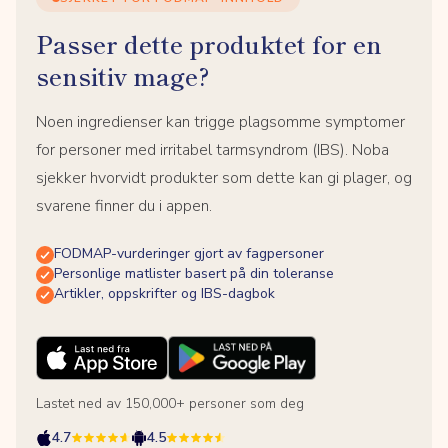
Passer dette produktet for en
sensitiv mage?
Noen ingredienser kan trigge plagsomme symptomer
for personer med irritabel tarmsyndrom (IBS). Noba
sjekker hvorvidt produkter som dette kan gi plager, og
svarene finner du i appen.
FODMAP-vurderinger gjort av fagpersoner
Personlige matlister basert på din toleranse
Artikler, oppskrifter og IBS-dagbok
Lastet ned av 150,000+ personer som deg
4.7
4.5