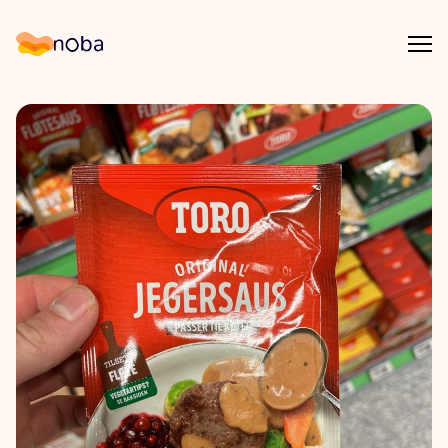
Åpn
Noba