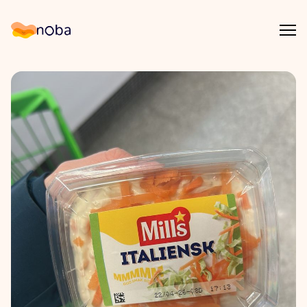
Åpn
Noba