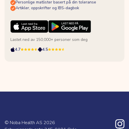
Personlige matlister basert på din toleranse
Artikler, oppskrifter og IBS-dagbok
Lastet ned av 150,000+ personer som deg
4.7
4.5
© Noba Health AS
2026