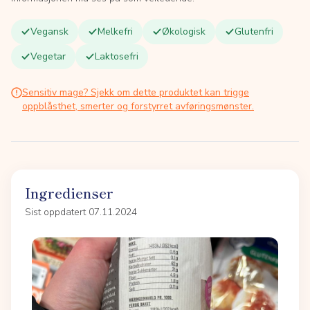
Vegansk
Melkefri
Økologisk
Glutenfri
Vegetar
Laktosefri
Sensitiv mage? Sjekk om dette produktet kan trigge
oppblåsthet, smerter og forstyrret avføringsmønster.
Ingredienser
Sist oppdatert 07.11.2024