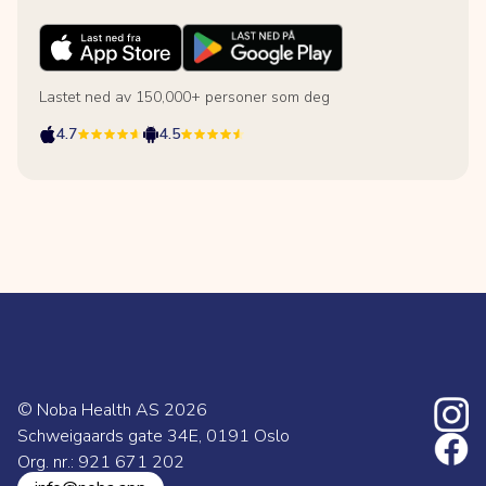
Lastet ned av 150,000+ personer som deg
4.7
4.5
© Noba Health AS
2026
Schweigaards gate 34E, 0191 Oslo
Org. nr.: 921 671 202