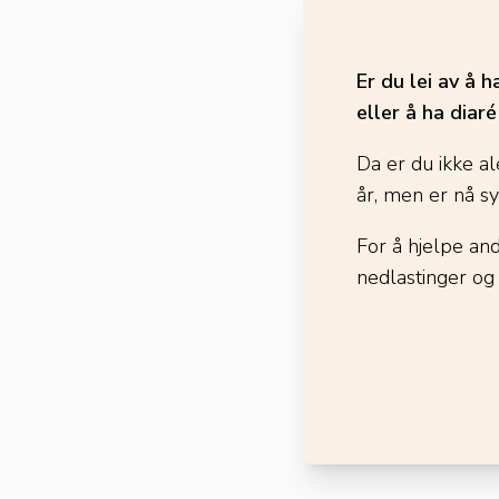
Er du lei av å 
eller å ha diar
Da er du ikke al
år, men er nå s
For å hjelpe an
nedlastinger og