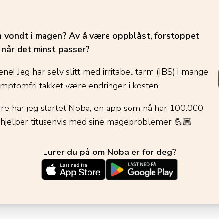
ha vondt i magen? Av å være oppblåst, forstoppet
é når det minst passer?
ene! Jeg har selv slitt med irritabel tarm (IBS) i mange
ymptomfri takket være endringer i kosten.
dre har jeg startet Noba, en app som nå har 100.000
 hjelper titusenvis med sine mageproblemer
💪🏼
Lurer du på om Noba er for deg?