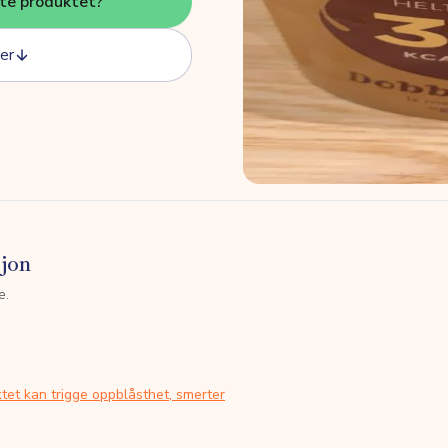
tte produktet?
er
sjon
e.
tet kan trigge oppblåsthet, smerter