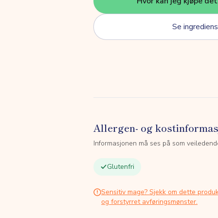
Hvor kan jeg kjøpe de
Se ingrediens
Allergen- og kostinforma
Informasjonen må ses på som veiledend
Glutenfri
Sensitiv mage? Sjekk om dette produk
og forstyrret avføringsmønster.