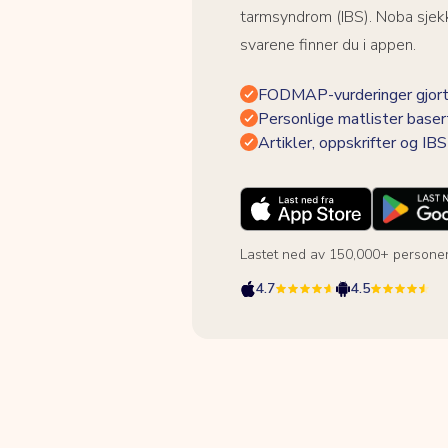
tarmsyndrom (IBS). Noba sjekk
svarene finner du i appen.
FODMAP-vurderinger gjort
Personlige matlister baser
Artikler, oppskrifter og I
Lastet ned av 150,000+ persone
4.7
4.5