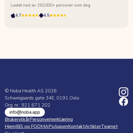
Lastet ned av 150,000+ personer som deg
4.7
4.5
© Noba Health AS
2026
Schweigaards gate 34E, 0191 Oslo
Org. nr.: 921 671 202
info@noba.app
Brukervilkår
Personvernerklæring
Hjem
IBS og FODMAPs
Appen
Kontakt
Artikler
Teamet