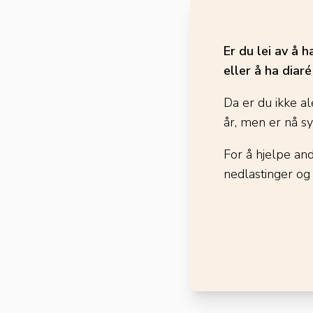
Er du lei av å 
eller å ha diar
Da er du ikke al
år, men er nå s
For å hjelpe an
nedlastinger og