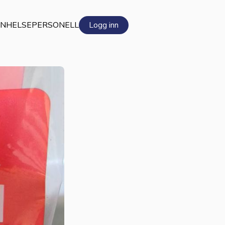
EN
HELSEPERSONELL
Logg inn