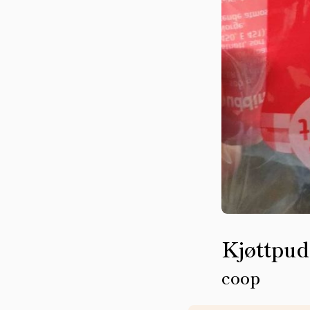
Kjøttpu
coop