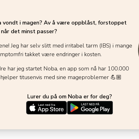
ha vondt i magen? Av å være oppblåst, forstoppet
é når det minst passer?
ene! Jeg har selv slitt med irritabel tarm (IBS) i mange
ymptomfri takket være endringer i kosten.
dre har jeg startet Noba, en app som nå har 100.000
 hjelper titusenvis med sine mageproblemer
💪🏼
Lurer du på om Noba er for deg?