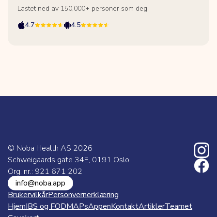
Lastet ned av 150,000+ personer som deg
4.7
4.5
© Noba Health AS
2026
Schweigaards gate 34E, 0191 Oslo
Org. nr.: 921 671 202
info@noba.app
Brukervilkår
Personvernerklæring
Hjem
IBS og FODMAPs
Appen
Kontakt
Artikler
Teamet