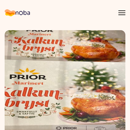
Åpn
Noba