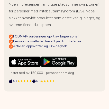
Noen ingredienser kan trigge plagsomme symptomer
for personer med irritabel tarmsyndrom (IBS). Noba
sjekker hvorvidt produkter som dette kan gi plager, og
svarene finner du i appen.
FODMAP-vurderinger gjort av fagpersoner
Personlige matlister basert på din toleranse
Artikler, oppskrifter og IBS-dagbok
Lastet ned av 150,000+ personer som deg
4.7
4.5