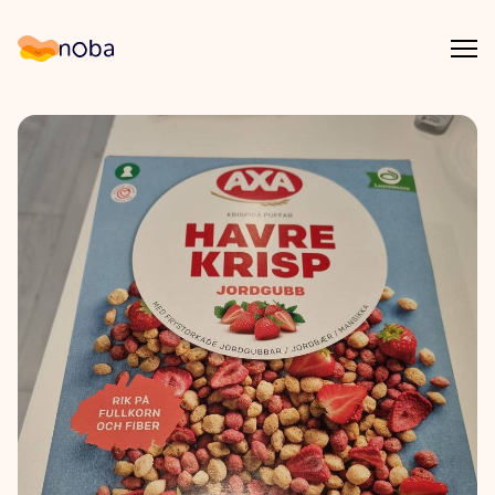
Åpn
Noba