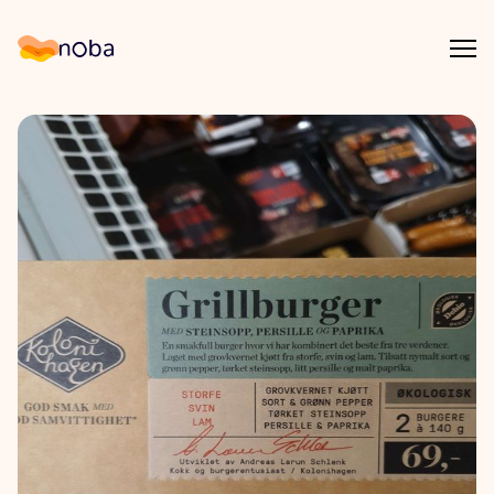
Åpn
Noba