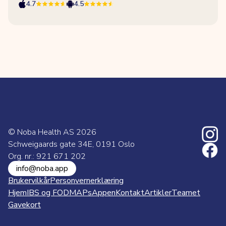
4.7
4.5
© Noba Health AS
2026
Schweigaards gate 34E, 0191 Oslo
Org. nr.: 921 671 202
info@noba.app
Brukervilkår
Personvernerklæring
Hjem
IBS og FODMAPs
Appen
Kontakt
Artikler
Teamet
Gavekort