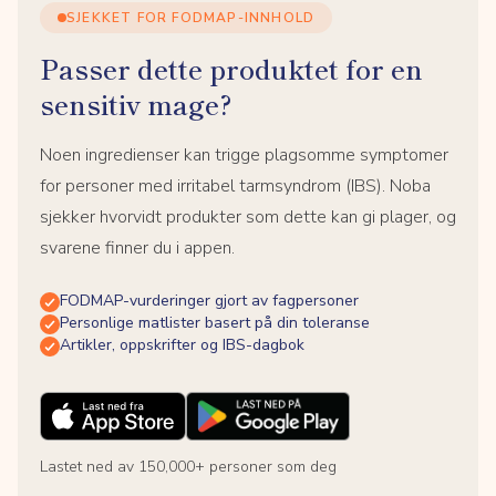
SJEKKET FOR FODMAP-INNHOLD
Passer dette produktet for en
sensitiv mage?
Noen ingredienser kan trigge plagsomme symptomer
for personer med irritabel tarmsyndrom (IBS). Noba
sjekker hvorvidt produkter som dette kan gi plager, og
svarene finner du i appen.
FODMAP-vurderinger gjort av fagpersoner
Personlige matlister basert på din toleranse
Artikler, oppskrifter og IBS-dagbok
Lastet ned av 150,000+ personer som deg