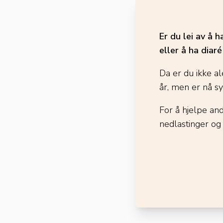
Er du lei av å 
eller å ha diar
Da er du ikke al
år, men er nå s
For å hjelpe an
nedlastinger og