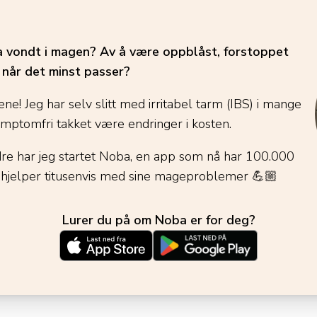
ha vondt i magen? Av å være oppblåst, forstoppet
é når det minst passer?
ene! Jeg har selv slitt med irritabel tarm (IBS) i mange
ymptomfri takket være endringer i kosten.
dre har jeg startet Noba, en app som nå har 100.000
 hjelper titusenvis med sine mageproblemer
💪🏼
Lurer du på om Noba er for deg?