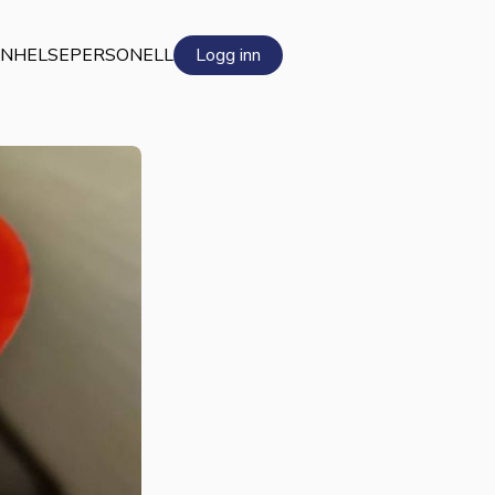
EN
HELSEPERSONELL
Logg inn