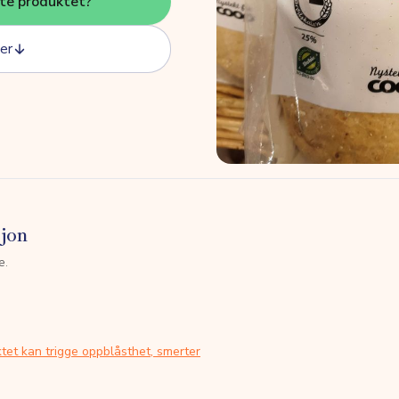
tte produktet?
er
sjon
e.
tet kan trigge oppblåsthet, smerter