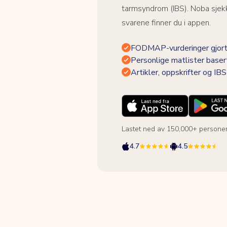
tarmsyndrom (IBS). Noba sjekk
svarene finner du i appen.
FODMAP-vurderinger gjort
Personlige matlister baser
Artikler, oppskrifter og I
Lastet ned av 150,000+ persone
4.7
4.5