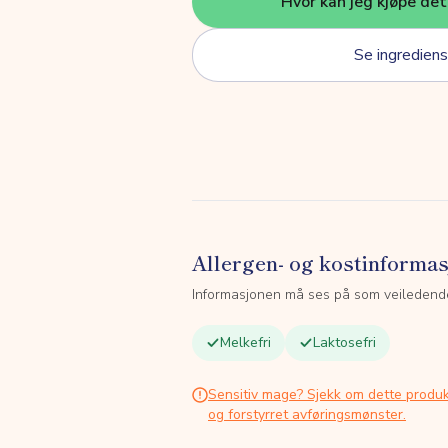
Hvor kan jeg kjøpe de
Se ingrediens
Allergen- og kostinforma
Informasjonen må ses på som veiledend
Melkefri
Laktosefri
Sensitiv mage? Sjekk om dette produk
og forstyrret avføringsmønster.