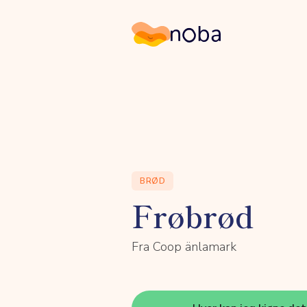
Noba
BRØD
Frøbrød
Fra Coop änlamark