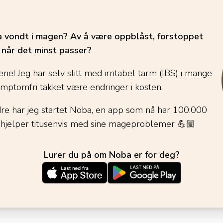
ha vondt i magen? Av å være oppblåst, forstoppet
é når det minst passer?
ene! Jeg har selv slitt med irritabel tarm (IBS) i mange
ymptomfri takket være endringer i kosten.
dre har jeg startet Noba, en app som nå har 100.000
 hjelper titusenvis med sine mageproblemer
💪🏼
Lurer du på om Noba er for deg?