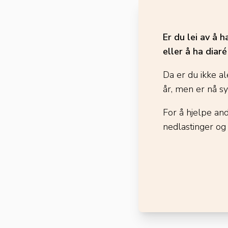
Er du lei av å 
eller å ha diar
Da er du ikke al
år, men er nå s
For å hjelpe an
nedlastinger og