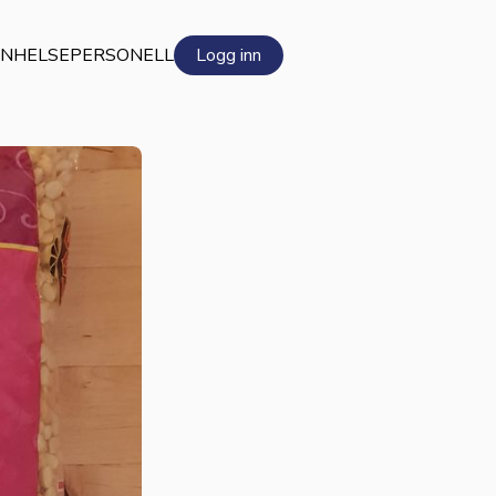
EN
HELSEPERSONELL
Logg inn