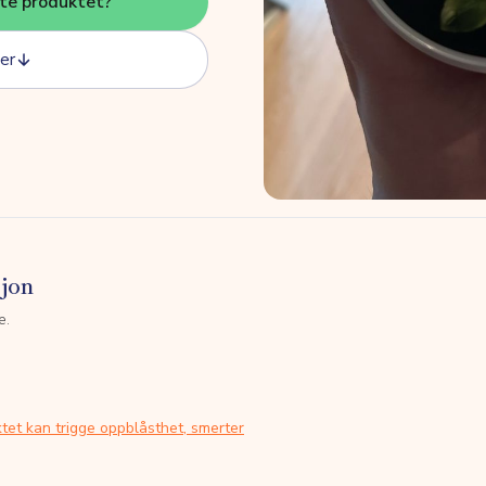
tte produktet?
er
sjon
e.
tet kan trigge oppblåsthet, smerter