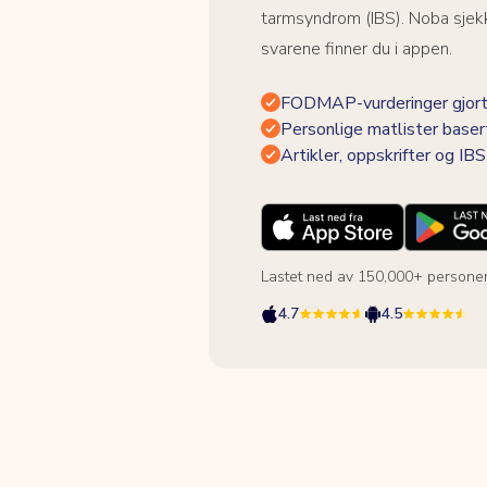
tarmsyndrom (IBS). Noba sjekk
svarene finner du i appen.
FODMAP-vurderinger gjort
Personlige matlister baser
Artikler, oppskrifter og I
Lastet ned av 150,000+ persone
4.7
4.5