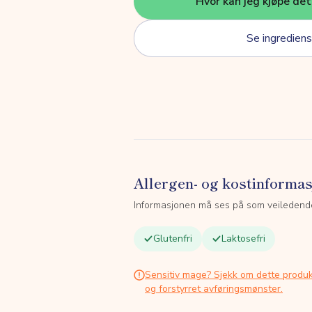
Hvor kan jeg kjøpe de
Se ingrediens
Allergen- og kostinforma
Informasjonen må ses på som veiledend
Glutenfri
Laktosefri
Sensitiv mage? Sjekk om dette produk
og forstyrret avføringsmønster.