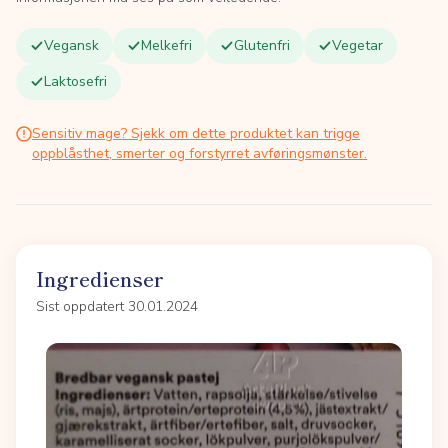
Vegansk
Melkefri
Glutenfri
Vegetar
Laktosefri
Sensitiv mage? Sjekk om dette produktet kan trigge
oppblåsthet, smerter og forstyrret avføringsmønster.
Ingredienser
Sist oppdatert 30.01.2024