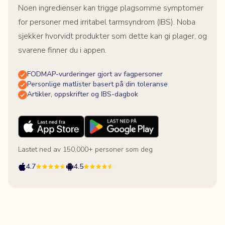
Noen ingredienser kan trigge plagsomme symptomer
for personer med irritabel tarmsyndrom (IBS). Noba
sjekker hvorvidt produkter som dette kan gi plager, og
svarene finner du i appen.
FODMAP-vurderinger gjort av fagpersoner
Personlige matlister basert på din toleranse
Artikler, oppskrifter og IBS-dagbok
Lastet ned av 150,000+ personer som deg
4.7
4.5