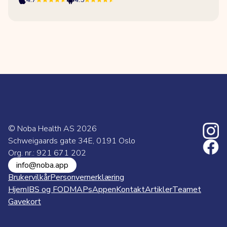
© Noba Health AS
2026
Schweigaards gate 34E, 0191 Oslo
Org. nr.: 921 671 202
info@noba.app
Brukervilkår
Personvernerklæring
Hjem
IBS og FODMAPs
Appen
Kontakt
Artikler
Teamet
Gavekort