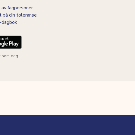
 av fagpersoner
t på din toleranse
BS-dagbok
r som deg