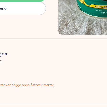
er
sjon
e.
tet kan trigge oppblåsthet, smerter