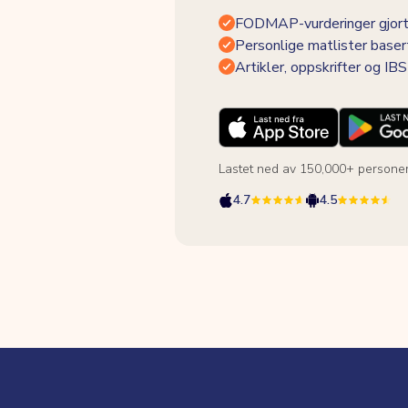
FODMAP-vurderinger gjort
Personlige matlister baser
Artikler, oppskrifter og I
Lastet ned av 150,000+ persone
4.7
4.5