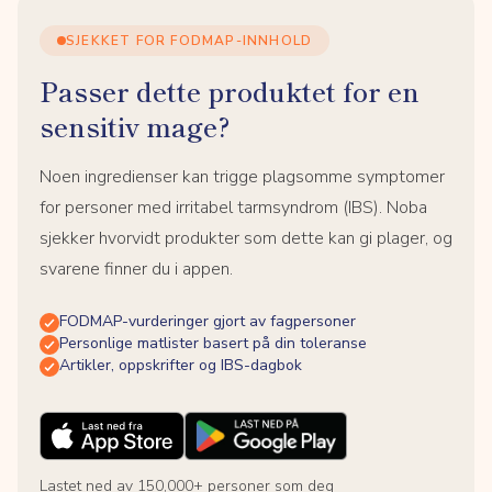
SJEKKET FOR FODMAP-INNHOLD
Passer dette produktet for en
sensitiv mage?
Noen ingredienser kan trigge plagsomme symptomer
for personer med irritabel tarmsyndrom (IBS). Noba
sjekker hvorvidt produkter som dette kan gi plager, og
svarene finner du i appen.
FODMAP-vurderinger gjort av fagpersoner
Personlige matlister basert på din toleranse
Artikler, oppskrifter og IBS-dagbok
Lastet ned av 150,000+ personer som deg