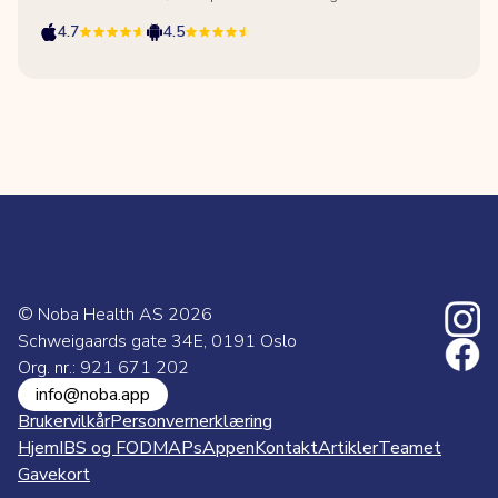
4.7
4.5
© Noba Health AS
2026
Schweigaards gate 34E, 0191 Oslo
Org. nr.: 921 671 202
info@noba.app
Brukervilkår
Personvernerklæring
Hjem
IBS og FODMAPs
Appen
Kontakt
Artikler
Teamet
Gavekort