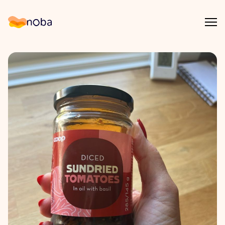
Åpn
Noba