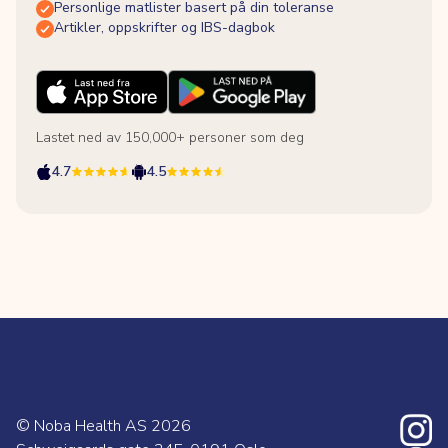
Personlige matlister basert på din toleranse
Artikler, oppskrifter og IBS-dagbok
Lastet ned av 150,000+ personer som deg
4.7
4.5
© Noba Health AS
2026