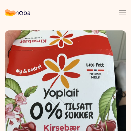
Åpn
Noba