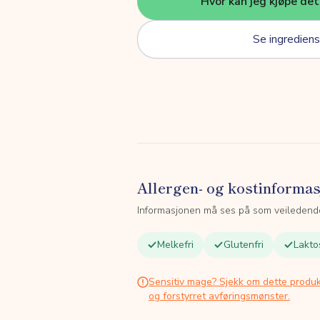
Hvor kan jeg kjøpe de
Se ingrediens
Allergen- og kostinforma
Informasjonen må ses på som veiledend
Melkefri
Glutenfri
Lakto
Sensitiv mage? Sjekk om dette produk
og forstyrret avføringsmønster.