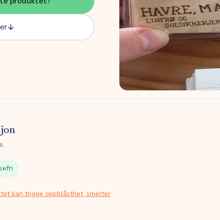
tte produktet?
er
sjon
e.
sefri
tet kan trigge oppblåsthet, smerter