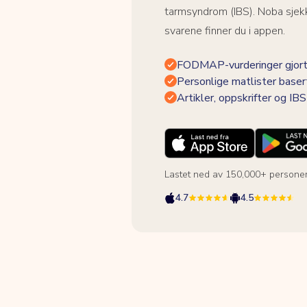
tarmsyndrom (IBS). Noba sjekk
svarene finner du i appen.
FODMAP-vurderinger gjort
Personlige matlister baser
Artikler, oppskrifter og I
Lastet ned av 150,000+ persone
4.7
4.5