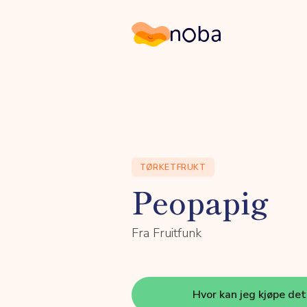
Noba
TØRKETFRUKT
Peopapig
Fra Fruitfunk
Hvor kan jeg kjøpe de