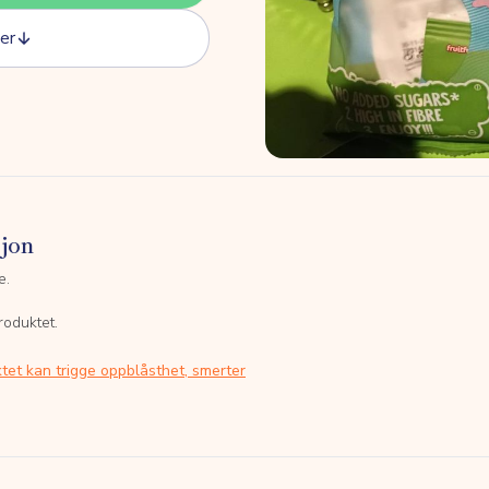
er
sjon
e.
roduktet.
tet kan trigge oppblåsthet, smerter