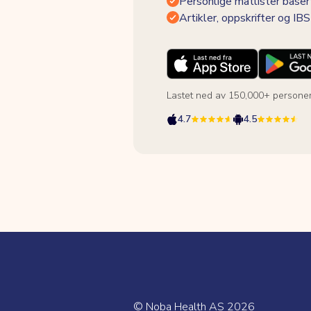
Personlige matlister baser
Artikler, oppskrifter og I
Lastet ned av 150,000+ persone
4.7
4.5
© Noba Health AS
2026