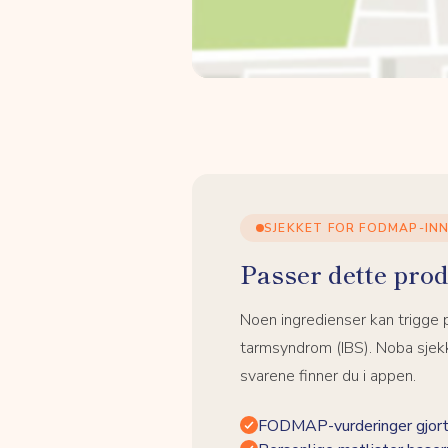
SJEKKET FOR FODMAP-IN
Passer dette prod
Noen ingredienser kan trigge
tarmsyndrom (IBS). Noba sjekk
svarene finner du i appen.
FODMAP-vurderinger gjort