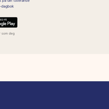
t på din toleranse
BS-dagbok
r som deg