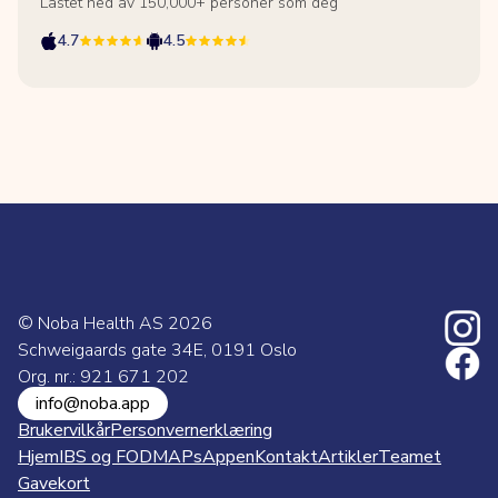
Lastet ned av 150,000+ personer som deg
4.7
4.5
© Noba Health AS
2026
Schweigaards gate 34E, 0191 Oslo
Org. nr.: 921 671 202
info@noba.app
Brukervilkår
Personvernerklæring
Hjem
IBS og FODMAPs
Appen
Kontakt
Artikler
Teamet
Gavekort