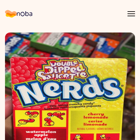
Åpn
Noba