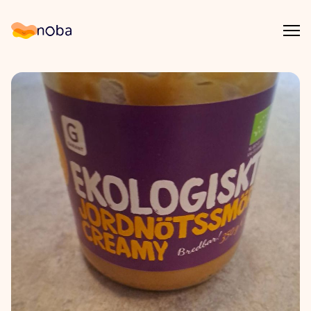
Åpn
Noba