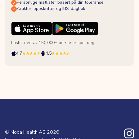
Personlige matlister basert på din toleranse
Artikler, oppskrifter og IBS-dagbok
Lastet ned av 150,000+ personer som deg
4.7
4.5
© Noba Health AS
2026