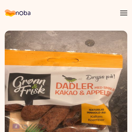
Åpn
Noba