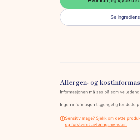
Hvor kan jeg kjøpe de
Se ingrediens
Allergen- og kostinforma
Informasjonen må ses på som veiledend
Ingen informasjon tilgjengelig for dette p
Sensitiv mage? Sjekk om dette produk
og forstyrret avføringsmønster.