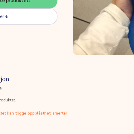
tte produktet?
er
sjon
e.
roduktet.
tet kan trigge oppblåsthet, smerter