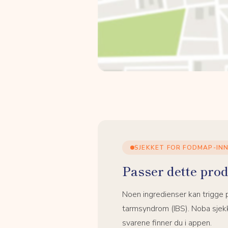
SJEKKET FOR FODMAP-IN
Passer dette prod
Noen ingredienser kan trigge
tarmsyndrom (IBS). Noba sjekk
svarene finner du i appen.