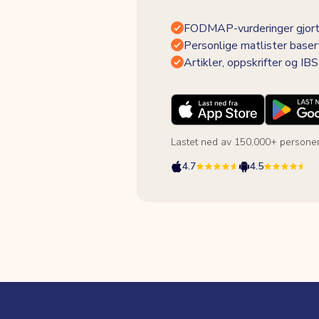
FODMAP-vurderinger gjort
Personlige matlister baser
Artikler, oppskrifter og I
Lastet ned av 150,000+ persone
4.7
4.5