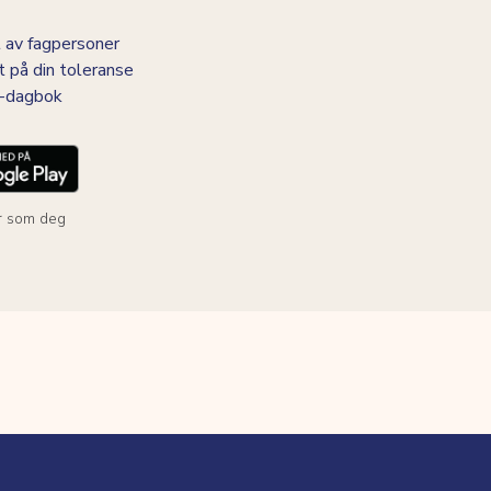
 av fagpersoner
t på din toleranse
BS-dagbok
r som deg