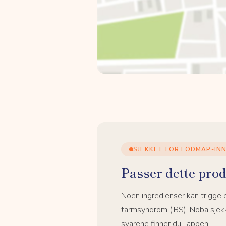
SJEKKET FOR FODMAP-IN
Passer dette prod
Noen ingredienser kan trigge
tarmsyndrom (IBS). Noba sjekk
svarene finner du i appen.