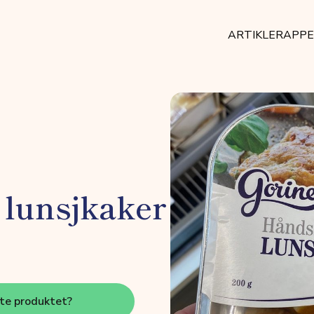
ARTIKLER
APP
 lunsjkaker
tte produktet?