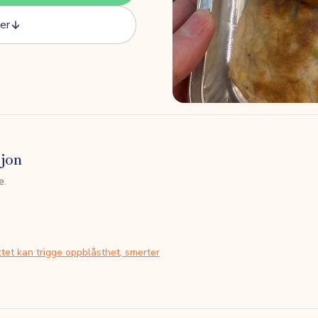
er
sjon
e.
tet kan trigge oppblåsthet, smerter