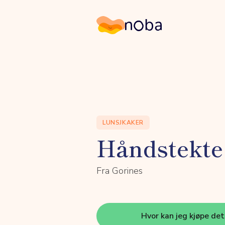
Noba
LUNSJKAKER
Håndstekte
Fra Gorines
Hvor kan jeg kjøpe de