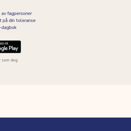
 av fagpersoner
t på din toleranse
BS-dagbok
r som deg