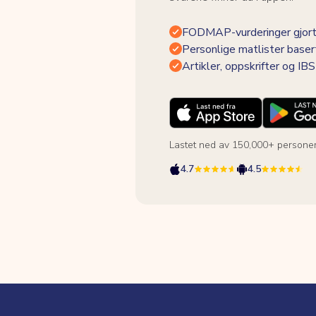
FODMAP-vurderinger gjort
Personlige matlister baser
Artikler, oppskrifter og I
Lastet ned av 150,000+ persone
4.7
4.5