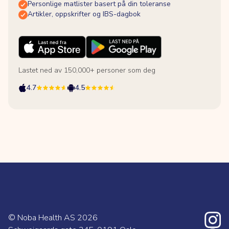
Personlige matlister basert på din toleranse
Artikler, oppskrifter og IBS-dagbok
Lastet ned av 150,000+ personer som deg
4.7
4.5
© Noba Health AS
2026