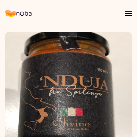
Åpn
Noba