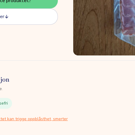
tte produktet?
er
sjon
e.
sefri
tet kan trigge oppblåsthet, smerter