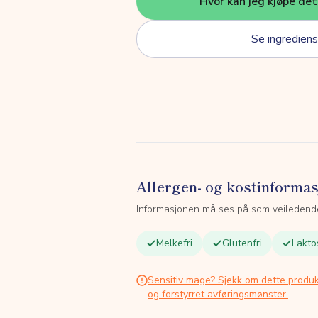
Hvor kan jeg kjøpe de
Se ingrediens
Allergen- og kostinforma
Informasjonen må ses på som veiledend
Melkefri
Glutenfri
Lakto
Sensitiv mage? Sjekk om dette produk
og forstyrret avføringsmønster.