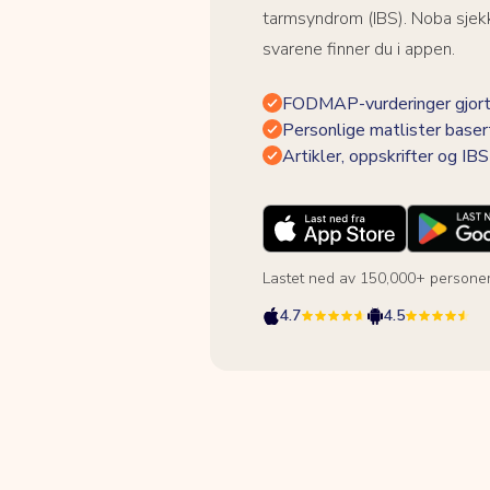
tarmsyndrom (IBS). Noba sjekk
svarene finner du i appen.
FODMAP-vurderinger gjort
Personlige matlister baser
Artikler, oppskrifter og I
Lastet ned av 150,000+ persone
4.7
4.5