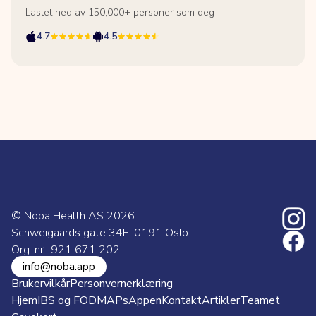
Lastet ned av 150,000+ personer som deg
4.7
4.5
© Noba Health AS
2026
Schweigaards gate 34E, 0191 Oslo
Org. nr.: 921 671 202
info@noba.app
Brukervilkår
Personvernerklæring
Hjem
IBS og FODMAPs
Appen
Kontakt
Artikler
Teamet