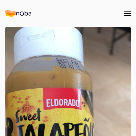
Åpn
Noba