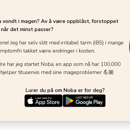
ha vondt i magen? Av å være oppblåst, forstoppet
é når det minst passer?
ene! Jeg har selv slitt med irritabel tarm (IBS) i mange
ymptomfri takket være endringer i kosten.
dre har jeg startet Noba, en app som nå har 100.000
 hjelper titusenvis med sine mageproblemer
💪🏼
Lurer du på om Noba er for deg?