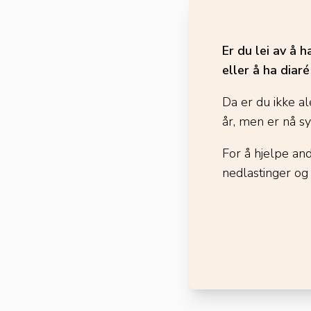
Er du lei av å 
eller å ha diar
Da er du ikke al
år, men er nå s
For å hjelpe an
nedlastinger og