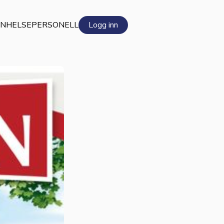
EN
HELSEPERSONELL
Logg inn