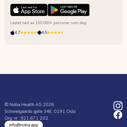
Lastet ned av 150,000+ personer som deg
4.7
4.5
© Noba Health AS
2026
Schweigaards gate 34E, 0191 Oslo
Org. nr.: 921 671 202
info@noba.app