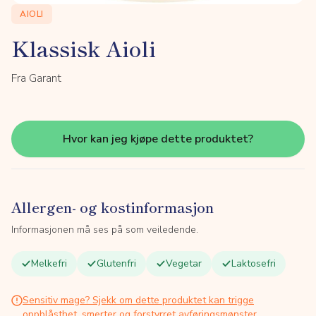
AIOLI
Klassisk Aioli
Fra Garant
Hvor kan jeg kjøpe dette produktet?
Allergen- og kostinformasjon
Informasjonen må ses på som veiledende.
Melkefri
Glutenfri
Vegetar
Laktosefri
Sensitiv mage? Sjekk om dette produktet kan trigge
oppblåsthet, smerter og forstyrret avføringsmønster.