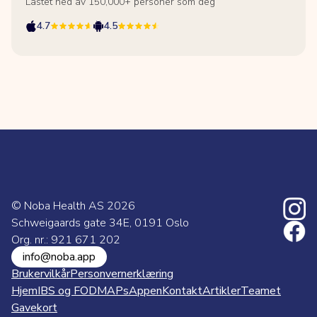
Lastet ned av 150,000+ personer som deg
4.7
4.5
© Noba Health AS
2026
Schweigaards gate 34E, 0191 Oslo
Org. nr.: 921 671 202
info@noba.app
Brukervilkår
Personvernerklæring
Hjem
IBS og FODMAPs
Appen
Kontakt
Artikler
Teamet
Gavekort