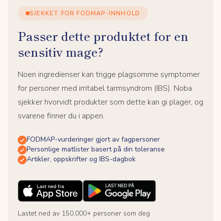
SJEKKET FOR FODMAP-INNHOLD
Passer dette produktet for en
sensitiv mage?
Noen ingredienser kan trigge plagsomme symptomer
for personer med irritabel tarmsyndrom (IBS). Noba
sjekker hvorvidt produkter som dette kan gi plager, og
svarene finner du i appen.
FODMAP-vurderinger gjort av fagpersoner
Personlige matlister basert på din toleranse
Artikler, oppskrifter og IBS-dagbok
Lastet ned av 150,000+ personer som deg