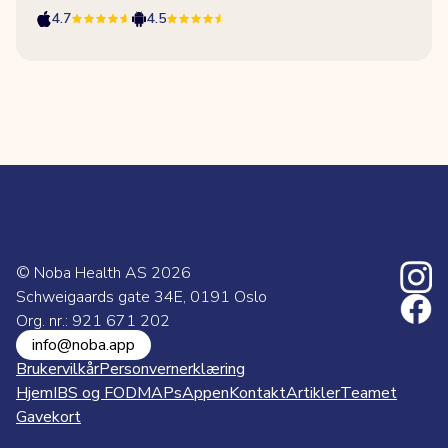
4.7
4.5
© Noba Health AS
2026
Schweigaards gate 34E, 0191 Oslo
Org. nr.: 921 671 202
info@noba.app
Brukervilkår
Personvernerklæring
Hjem
IBS og FODMAPs
Appen
Kontakt
Artikler
Teamet
Gavekort