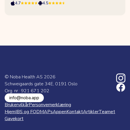
4.7
4.5
© Noba Health AS
2026
Schweigaards gate 34E, 0191 Oslo
Org. nr.: 921 671 202
info@noba.app
Brukervilkår
Personvernerklæring
Hjem
IBS og FODMAPs
Appen
Kontakt
Artikler
Teamet
Gavekort