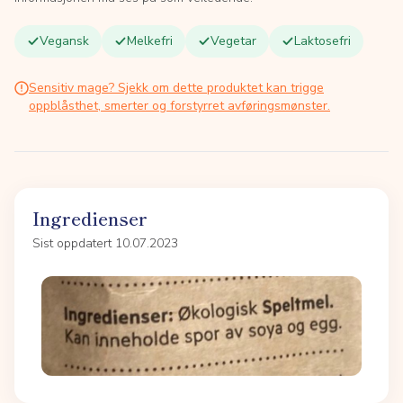
Vegansk
Melkefri
Vegetar
Laktosefri
Sensitiv mage? Sjekk om dette produktet kan trigge
oppblåsthet, smerter og forstyrret avføringsmønster.
Ingredienser
Sist oppdatert 10.07.2023