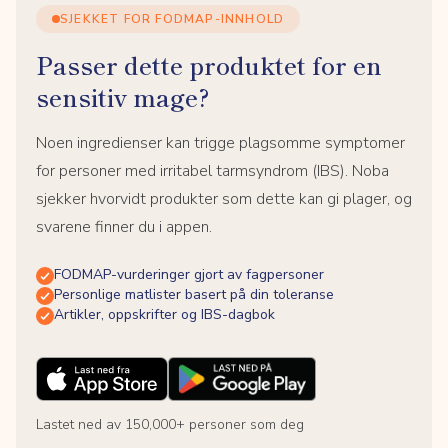
SJEKKET FOR FODMAP-INNHOLD
Passer dette produktet for en
sensitiv mage?
Noen ingredienser kan trigge plagsomme symptomer
for personer med irritabel tarmsyndrom (IBS). Noba
sjekker hvorvidt produkter som dette kan gi plager, og
svarene finner du i appen.
FODMAP-vurderinger gjort av fagpersoner
Personlige matlister basert på din toleranse
Artikler, oppskrifter og IBS-dagbok
Lastet ned av 150,000+ personer som deg