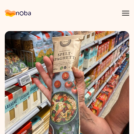
Åpn
Noba